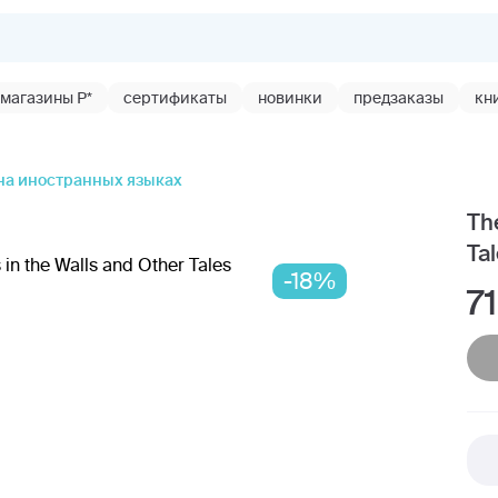
магазины Р*
сертификаты
новинки
предзаказы
кн
на иностранных языках
Th
Ta
-18%
7