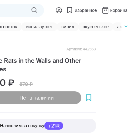
избранное
корзина
игопоток
винил аутлет
винил
вкусненькое
акции
Артикул: 442568
e Rats in the Walls and Other
les
10
870
Нет в наличии
+21
Начислим за покупку