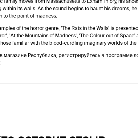
c family moves from Massachusetts to Exham Priory, his ancest
g within its walls. As the sound begins to haunt his dreams, h
im to the point of madness.
les of the horror genre, 'The Rats in the Walls' is presented
or', 'At the Mountains of Madness', 'The Colour out of Space'
hose familiar with the blood-curdling imaginary worlds of the t
les в магазине Республика, регистрируйтесь в программе 
х