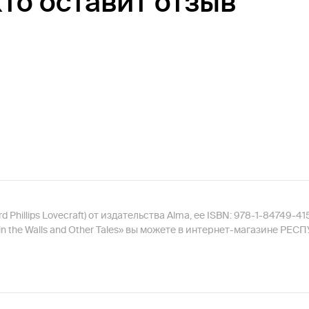
кто оставит отзыв
ard Phillips Lovecraft) от издательства Alma, ее ISBN: 978-1-84749
in the Walls and Other Tales» вы можете в интернет-магазине РЕС