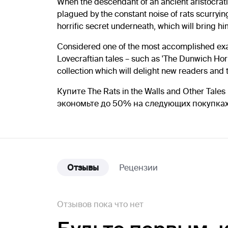
When the descendant of an ancient aristocrati
plagued by the constant noise of rats scurryin
horrific secret underneath, which will bring h
Considered one of the most accomplished examp
Lovecraftian tales – such as 'The Dunwich Horr
collection which will delight new readers and t
Купите The Rats in the Walls and Other Ta
экономьте до 50% на следующих покупка
Отзывы
Рецензии
Отзывов пока что нет