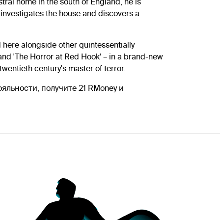
ral home in the south of England, he is
e investigates the house and discovers a
 here alongside other quintessentially
 and 'The Horror at Red Hook' – in a brand-new
wentieth century's master of terror.
лояльности, получите 21 RMoney и