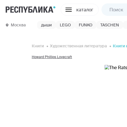
каталог
Москва
дыши
LEGO
FUNKO
TASCHEN
Книги
Художественная литература
Книги 
Howard Phillips Lovecraft