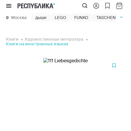
Меню
Москва
дыши
LEGO
FUNKO
TASCHEN
маг
Книги
Художественная литература
Книги на иностранных языках