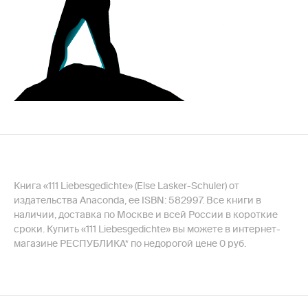
Книга «111 Liebesgedichte» (Else Lasker-Schuler) от
издательства Anaconda, ее ISBN: 582997. Все книги в
наличии, доставка по Москве и всей России в короткие
сроки. Купить «111 Liebesgedichte» вы можете в интернет-
магазине РЕСПУБЛИКА* по недорогой цене 0 руб.