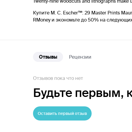
Twenty-nine woodcuts and lithographs make us
Купите M. C. Escher™: 29 Master Prints Ma
RMoney и экономьте до 50% на следующих
Отзывы
Рецензии
Отзывов пока что нет
Будьте первым,
Оставить первый отзыв