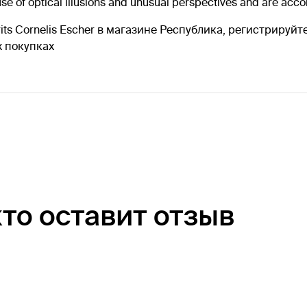
e of optical illusions and unusual perspectives and are acco
urits Cornelis Escher в магазине Республика, регистрируй
 покупках
кто оставит отзыв