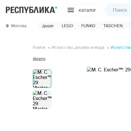
каталог
Москва
дыши
LEGO
FUNKO
TASCHEN
Книги
Искусство, дизайн и мода
Искусство
Abrams