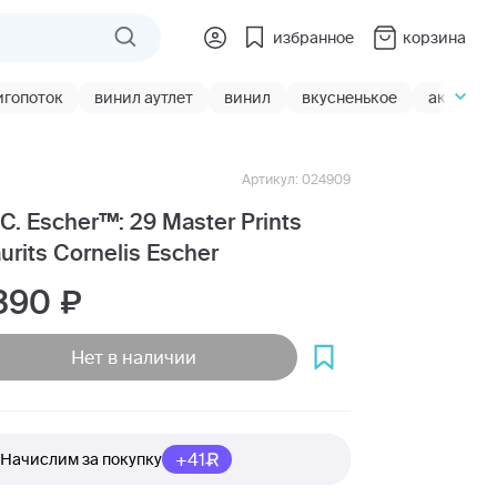
избранное
корзина
игопоток
винил аутлет
винил
вкусненькое
акции
Артикул: 024909
 C. Escher™: 29 Master Prints
urits Cornelis Escher
 390
Нет в наличии
+41
Начислим за покупку