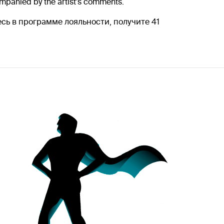
mpanied by the artist's comments.
тесь в программе лояльности, получите 41