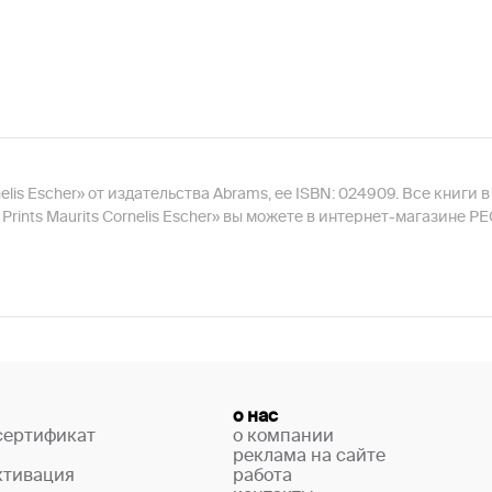
ornelis Escher» от издательства Abrams, ее ISBN: 024909. Все книг
r Prints Maurits Cornelis Escher» вы можете в интернет-магазине 
о нас
сертификат
о компании
реклама на сайте
ктивация
работа