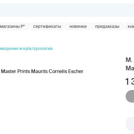
магазины Р*
сертификаты
новинки
предзаказы
кн
ведение и культурология
M.
Ma
1