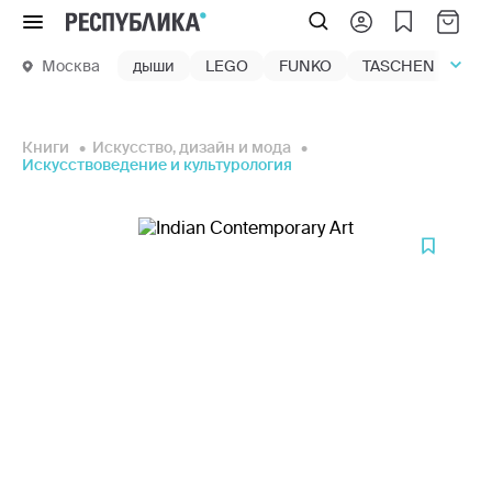
Меню
Москва
дыши
LEGO
FUNKO
TASCHEN
маг
Книги
Искусство, дизайн и мода
Искусствоведение и культурология