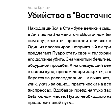
Агата Кристи
Убийство в "Восточн
Находившийся в Стамбуле великий сыщ
в Англию на знаменитом «Восточном экс
ним едут, кажется, представители всех
Один из пассажиров, неприятный амери
предлагает Пуаро стать своим телохрани
его должны убить. Знаменитый бельгиец
абсурдной просьбы. А на следующий де
в своем купе, причем двери закрыты, а
берется за расследование – и выясняет
улик, указывающих… практически на вс
экспресса». Вдобавок поезд наглухо за
безлюдном месте. Пуаро необходимо най
продолжит свой путь…