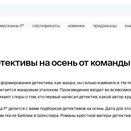
магазины Р*
сертификаты
новинки
предзаказы
кн
тективы на осень от команды 
формирования детектива, как жанра, он сильно изменился. Не по
читается жанровым эталоном. Произведение входит во всевозмож
тихают споры о том, кто первый написал детектив, какой автор кр
 Р* делится с вами подборкой детективов на осень. Дата для эт
и после Библии и Шекспира. Романы крёстной матери детектива