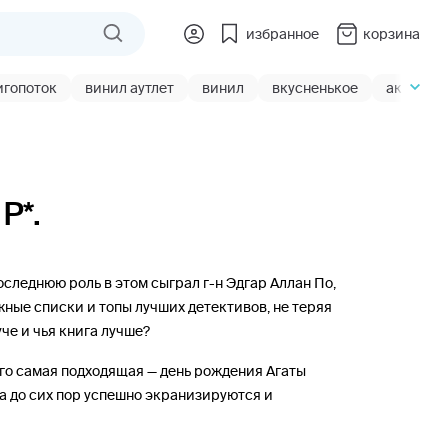
избранное
корзина
игопоток
винил аутлет
винил
вкусненькое
акции
Р*.
следнюю роль в этом сыграл г-н Эдгар Аллан По,
ные списки и топы лучших детективов, не теряя
уче и чья книга лучше?
ого самая подходящая — день рождения Агаты
 до сих пор успешно экранизируются и