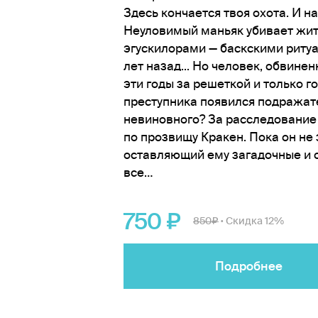
Здесь кончается твоя охота. И н
Неуловимый маньяк убивает жит
эгускилорами — баскскими ритуа
лет назад... Но человек, обвине
эти годы за решеткой и только го
преступника появился подражате
невиновного? За расследование 
по прозвищу Кракен. Пока он не з
оставляющий ему загадочные и о
все…
750
850
Скидка 12%
•
Подробнее