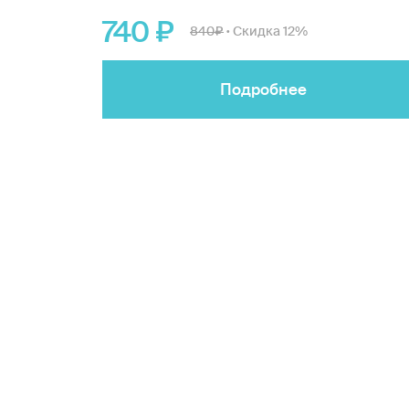
740
840
Скидка 12%
•
Подробнее