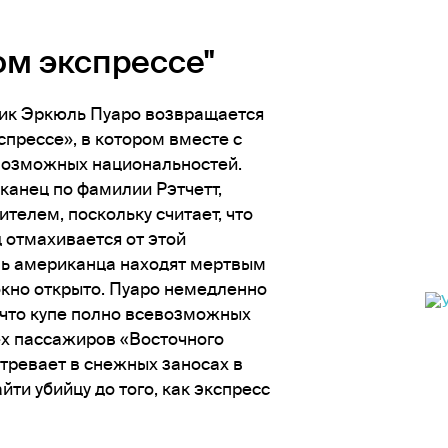
ом экспрессе"
ик Эркюль Пуаро возвращается
прессе», в котором вместе с
 возможных национальностей.
канец по фамилии Рэтчетт,
телем, поскольку считает, что
 отмахивается от этой
нь американца находят мертвым
 окно открыто. Пуаро немедленно
, что купе полно всевозможных
ех пассажиров «Восточного
стревает в снежных заносах в
ти убийцу до того, как экспресс