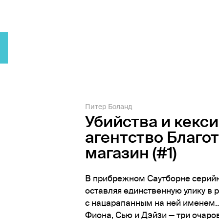
Питер Боланд
Убийства и кекс
агентство Благо
магазин (#1)
В прибрежном Саутборне серийн
оставляя единственную улику в 
с нацарапанным на ней именем
Фиона, Сью и Дэйзи — три очаро