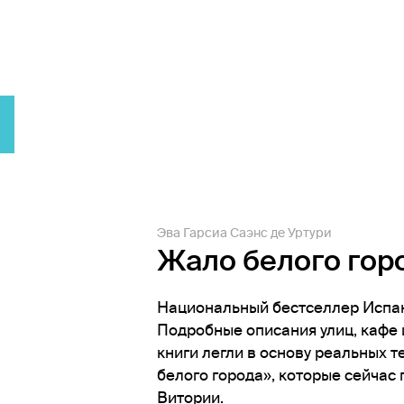
Эва Гарсиа Саэнс де Уртури
Жало белого горо
Национальный бестселлер Испани
Подробные описания улиц, кафе 
книги легли в основу реальных 
белого города», которые сейчас
Витории.