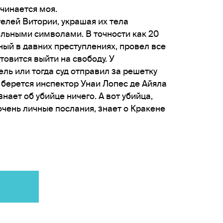
ачинается моя.
елей Витории, украшая их тела
льными символами. В точности как 20
нный в давних преступлениях, провел все
товится выйти на свободу. У
ль или тогда суд отправил за решетку
берется инспектор Унаи Лопес де Айяла
нает об убийце ничего. А вот убийца,
чень личные послания, знает о Кракене