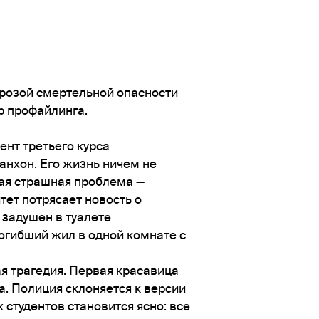
грозой смертельной опасности
р профайлинга.
ент третьего курса
анхон. Его жизнь ничем не
мая страшная проблема —
тет потрясает новость о
 задушен в туалете
погибший жил в одной комнате с
я трагедия. Первая красавица
а. Полиция склоняется к версии
 студентов становится ясно: все