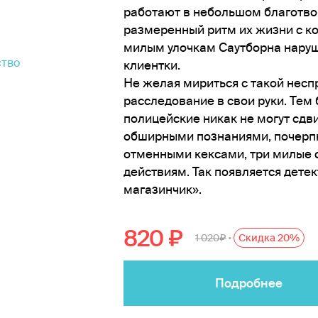
работают в небольшом благотв
размеренный ритм их жизни с к
милым улочкам Саутборна нару
клиентки.
Не желая мириться с такой несп
расследование в свои руки. Тем 
полицейские никак не могут сдв
обширными познаниями, почерпну
отменными кексами, три милые 
действиям. Так появляется дете
магазинчик».
820
1 020
Скидка 20%
•
Подробнее