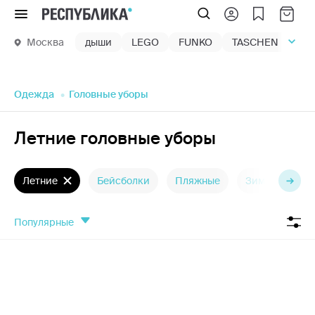
Меню
Москва
дыши
LEGO
FUNKO
TASCHEN
маг
Одежда
Головные уборы
Летние головные уборы
Летние
Бейсболки
Пляжные
Зимние шапк
популярные