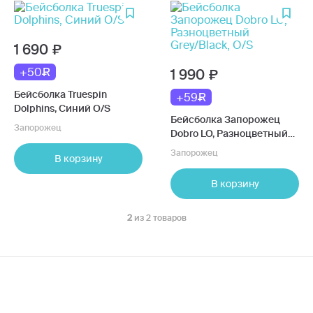
1 690
+50
1 990
Бейсболка Truespin
+59
Dolphins, Синий O/S
Бейсболка Запорожец
Запорожец
Dobro LO, Разноцветный
Grey/Black, O/S
Запорожец
В корзину
В корзину
2
из 2 товаров