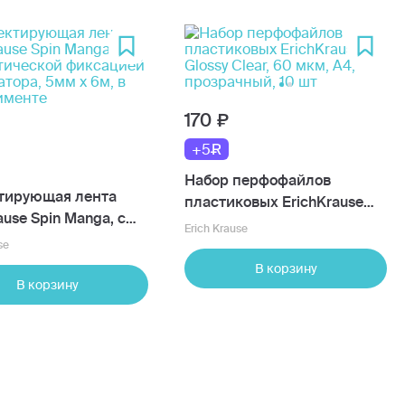
170
+5
Набор перфофайлов
тирующая лента
пластиковых ErichKrause
ause Spin Manga, с
Glossy Clear, 60 мкм, A4,
Erich Krause
тической фиксацией
прозрачный, 10 шт
se
тора, 5мм х 6м, в
В корзину
именте
В корзину