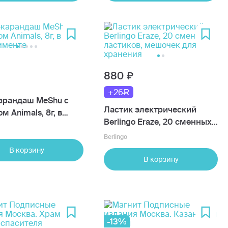
880
+26
арандаш MeShu с
Ластик электрический
м Animals, 8г, в
Berlingo Eraze, 20 сменных
именте
ластиков, мешочек для
Berlingo
хранения
В корзину
В корзину
-13%