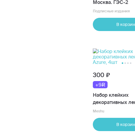
Москва. ГЭС-2
Подписные издания
В корзин
300
+9
Набор клейких
декоративных ле
Azure, 4шт
Meshu
В корзин