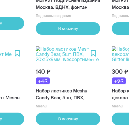
Магнит Подписные издания
Магнит
Москва. ВДНХ, фонтан
Москва
бульва
Подписные издания
Подписны
у
В корзину
140
300
+4
+9
Набор ластиков Meshu
Набор 
нт Meshu
Candy Bear, 5шт, ПВХ,
декора
20х15х9мм, в ассортименте
Glitter 
Meshu
Meshu
у
В корзину