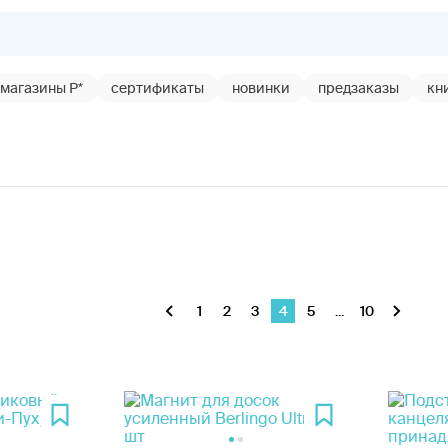
магазины Р*
сертификаты
новинки
предзаказы
кн
1
2
3
4
5
...
10