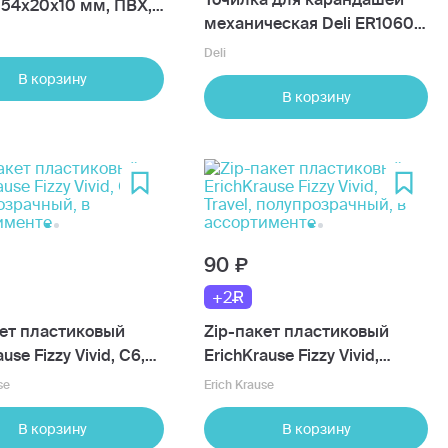
 54х20х10 мм, ПВХ,
механическая Deli ER10604
ртименте
Macaron, 1 отверстие, в
Deli
ассортименте
В корзину
В корзину
90
+2
кет пластиковый
Zip-пакет пластиковый
use Fizzy Vivid, C6,
ErichKrause Fizzy Vivid,
озрачный, в
Travel, полупрозрачный, в
se
Erich Krause
именте
ассортименте
В корзину
В корзину