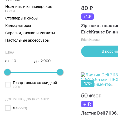
Ножницы и канцелярские
80
ножи
+2
Степлеры и скобы
Zip-пакет пласт
Калькуляторы
ErichKrause Винни
Скрепки, кнопки и магниты
в ассортименте
Erich Krause
Настольные аксессуары
В корзин
ЦЕНА
от
40
до
2 900
Товар только со скидкой
-17%
(20)
50
60
ДОСТУПНО ДЛЯ ДОСТАВКИ
+1
Да
(298)
Ластик Deli 71136