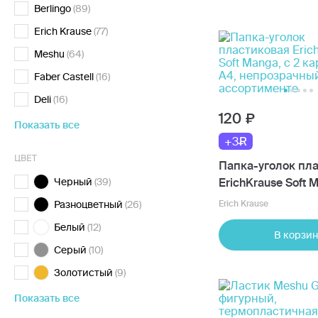
Berlingo
(89)
Erich Krause
(77)
Meshu
(64)
Faber Castell
(16)
Deli
(16)
120
Показать все
+3
ЦВЕТ
Папка-уголок пл
Черный
(39)
ErichKrause Soft M
карманами, A4,
Разноцветный
(26)
Erich Krause
непрозрачный, в
Белый
(12)
ассортименте
В корзин
Серый
(10)
Золотистый
(9)
Показать все