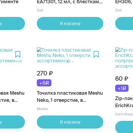
ртименте
EA71301, 12 мл, с блестками,
EH306,
6 шт
в ассо
Deli
Deli
у
В корзину
270
60
+8
+1
овая Meshu
Точилка пластиковая Meshu
Zip-па
стие, в
Neko, 1 отверстие, в
ErichKra
ассортименте
Meshu
полупр
Erich Krau
ассорт
у
В корзину