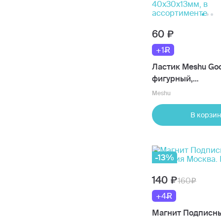
60
+1
Ластик Meshu Goo
фигурный,
термопластичная
Meshu
40х30х13мм, в
ассортименте
В корзин
-13%
140
160
+4
Магнит Подписны