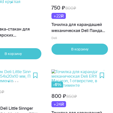
750
800
+22
Точилка для карандашей
вка-стакан для
механическая Deli Панда
ярских
E0518, 1 отверстие, черный
Deli
лежностей Meshu
ld круглая
В корзину
В корзину
-6%
0
800
850
+24
eli Little Sinnger
Точилка для карандашей