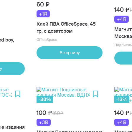
60
140
+1
+4
Клей ПВА OfficeSpace, 45
Магнит
гр, с дозатором
Москва
d boy,
OfficeSpace
спасит
Подписны
В корзину
 резина,
у
-38%
-13%
100
140
160
+3
+4
е издания