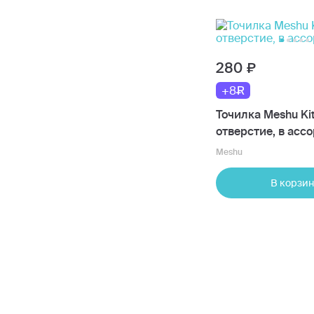
280
+8
Точилка Meshu Kitt
отверстие, в асс
Meshu
В корзин