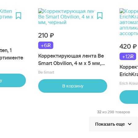
210
+6
420
en, 1
Корректирующая лента Be
+12
ортименте
Smart Obvilion, 4 м х 5 мм,
Коррек
черный
Be Smart
ErichKr
у
автома
Erich Krau
В корзину
апплика
ассорт
32
из 298 товаров
Показать еще