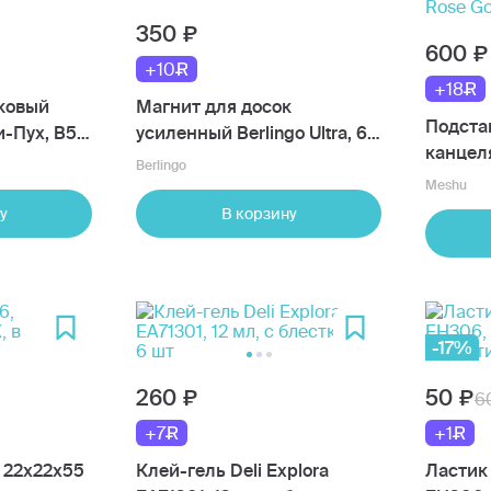
350
600
+10
+18
иковый
Магнит для досок
Подста
-Пух, B5,
усиленный Berlingo Ultra, 6
канцел
шт
Berlingo
принад
Meshu
Rose Go
у
В корзину
-17%
260
50
6
+7
+1
, 22х22х55
Клей-гель Deli Explora
Ластик D