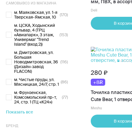
мм, ПВХ, в ассо
САМОВЫВОЗ ИЗ МАГАЗИНА
Deli
м. Маяковская, ул. 1-я
(170)
Тверская-Ямская, 10
В корзин
м. ЦСКА, Ходынский
бульвар, 4 (ТРЦ
«Авиапарк», 3 этаж,
(153)
Универмаг "Trend
Island" (вход 2))
м. Дмитровская, ул.
Большая
Новодмитровская, 36
(116)
(Дизайн-завод
FLACON)
280
м. Чистые пруды, ул.
(86)
+8
Мясницкая, 24/7, стр. 1
Точилка пластик
м. Фрунзенская,
Комсомольский пр-т,
(77)
Cute Bear, 1 отвер
24, стр. 1 (ТЦ «К24»)
ассортименте
Meshu
Показать все
В корзин
БРЕНД