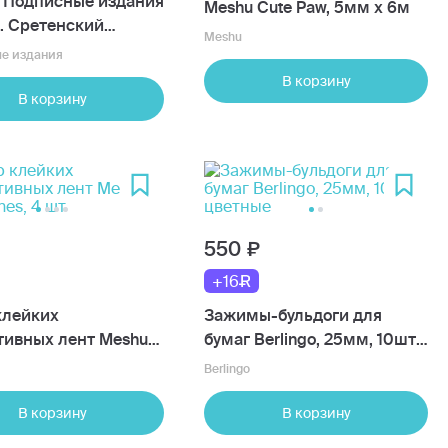
 Подписные издания
Meshu Cute Paw, 5мм х 6м
. Сретенский
Meshu
р
е издания
В корзину
В корзину
550
+16
клейких
Зажимы-бульдоги для
тивных лент Meshu
бумаг Berlingo, 25мм, 10шт,
lines, 4 шт
цветные
Berlingo
В корзину
В корзину