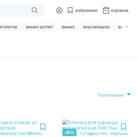
избранное
корзина
игопоток
винил аутлет
винил
вкусненькое
акции
популярные
-6%