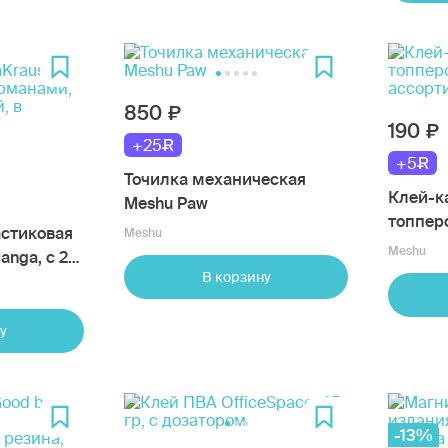
850
190
+25
+5
Точилка механическая
Клей-к
Meshu Paw
топперо
астиковая
Meshu
ассорт
Meshu
anga, с 2
В корзину
у
-13%