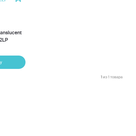
ranslucent
 2LP
у
1
из 1 товара