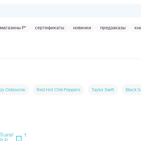
магазины Р*
сертификаты
новинки
предзаказы
кн
zy Osbourne
Red Hot Chili Peppers
Taylor Swift
Black 