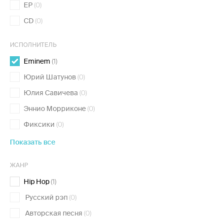
EP
(0)
CD
(0)
ИСПОЛНИТЕЛЬ
Eminem
(1)
Юрий Шатунов
(0)
Юлия Савичева
(0)
Эннио Морриконе
(0)
Фиксики
(0)
Показать все
ЖАНР
Hip Hop
(1)
Русский рэп
(0)
Авторская песня
(0)