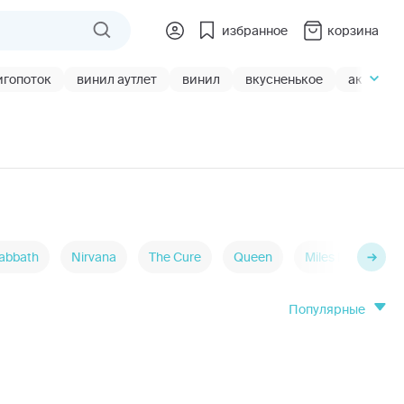
избранное
корзина
игопоток
винил аутлет
винил
вкусненькое
акции
Sabbath
Nirvana
The Cure
Queen
Miles Davis
популярные