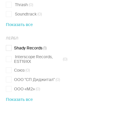
Thrash
(0)
Soundtrack
(0)
Показать все
ЛЕЙБЛ
Shady Records
(1)
Interscope Records,
(0)
EST19XX
Союз
(0)
ООО "СП Диджитал"
(0)
ООО «М2»
(0)
Показать все