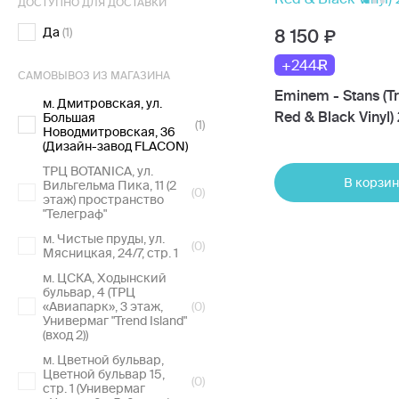
ДОСТУПНО ДЛЯ ДОСТАВКИ
Да
(1)
8 150
+244
САМОВЫВОЗ ИЗ МАГАЗИНА
Eminem - Stans (T
м. Дмитровская, ул.
Red & Black Vinyl)
Большая
(1)
Новодмитровская, 36
(Дизайн-завод FLACON)
ТРЦ BOTANICA, ул.
В корзин
Вильгельма Пика, 11 (2
(0)
этаж) пространство
"Телеграф"
м. Чистые пруды, ул.
(0)
Мясницкая, 24/7, стр. 1
м. ЦСКА, Ходынский
бульвар, 4 (ТРЦ
«Авиапарк», 3 этаж,
(0)
Универмаг "Trend Island"
(вход 2))
м. Цветной бульвар,
Цветной бульвар 15,
(0)
стр. 1 (Универмаг