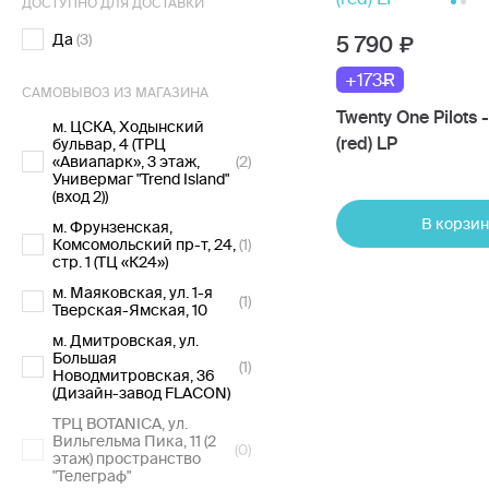
ДОСТУПНО ДЛЯ ДОСТАВКИ
Да
(3)
5 790
+173
САМОВЫВОЗ ИЗ МАГАЗИНА
Twenty One Pilots 
м. ЦСКА, Ходынский
(red) LP
бульвар, 4 (ТРЦ
«Авиапарк», 3 этаж,
(2)
Универмаг "Trend Island"
(вход 2))
В корзин
м. Фрунзенская,
Комсомольский пр-т, 24,
(1)
стр. 1 (ТЦ «К24»)
м. Маяковская, ул. 1-я
(1)
Тверская-Ямская, 10
м. Дмитровская, ул.
Большая
(1)
Новодмитровская, 36
(Дизайн-завод FLACON)
ТРЦ BOTANICA, ул.
Вильгельма Пика, 11 (2
(0)
этаж) пространство
"Телеграф"