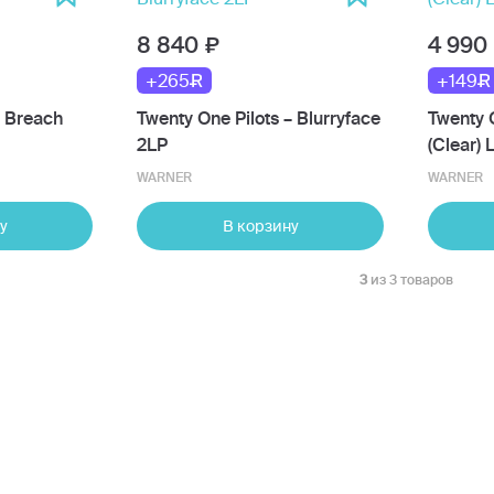
8 840
4 990
+265
+149
- Breach
Twenty One Pilots – Blurryface
Twenty O
2LP
(Clear) 
WARNER
WARNER
у
В корзину
3
из 3 товаров