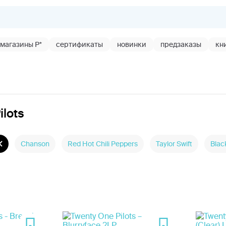
магазины Р*
сертификаты
новинки
предзаказы
кн
lots
Chanson
Red Hot Chili Peppers
Taylor Swift
Blac