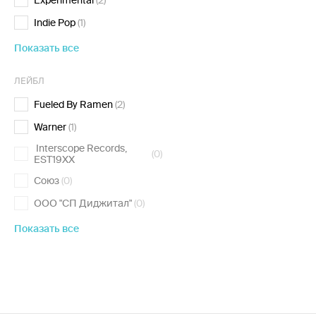
Experimental
(2)
Indie Pop
(1)
Показать все
ЛЕЙБЛ
Fueled By Ramen
(2)
Warner
(1)
Interscope Records,
(0)
EST19XX
Союз
(0)
ООО "СП Диджитал"
(0)
Показать все