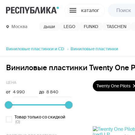
каталог
Москва
дыши
LEGO
FUNKO
TASCHEN
Виниловые пластинки и CD
Виниловые пластинки
Виниловые пластинки Twenty One Pi
ЦЕНА
Twenty One Pilots
от
4 990
до
8 840
Товар только со скидкой
(0)