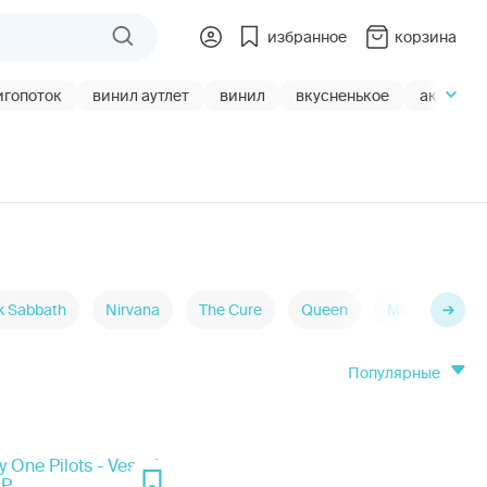
избранное
корзина
игопоток
винил аутлет
винил
вкусненькое
акции
k Sabbath
Nirvana
The Cure
Queen
Miles Davis
популярные