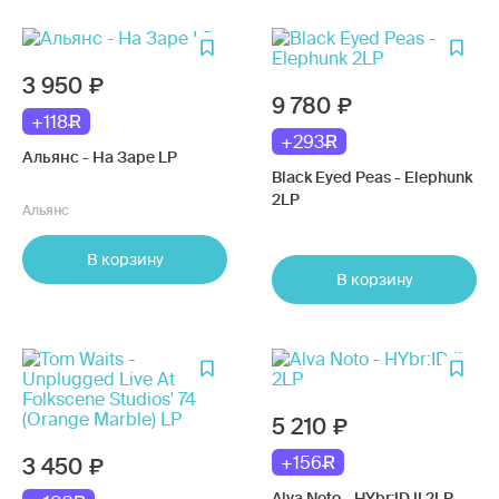
3 950
9 780
+118
+293
Альянс - На Заре LP
Black Eyed Peas - Elephunk
2LP
Альянс
В корзину
В корзину
5 210
+156
3 450
Alva Noto - HYbr:ID II 2LP