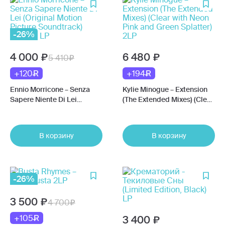
-26%
4 000
6 480
5 410
+120
+194
Ennio Morricone – Senza
Kylie Minogue – Extension
Sapere Niente Di Lei
(The Extended Mixes) (Clear
(Original Motion Picture
with Neon Pink and Green
Soundtrack) (Yellow) LP
Splatter) 2LP
В корзину
В корзину
-26%
3 500
4 700
+105
3 400