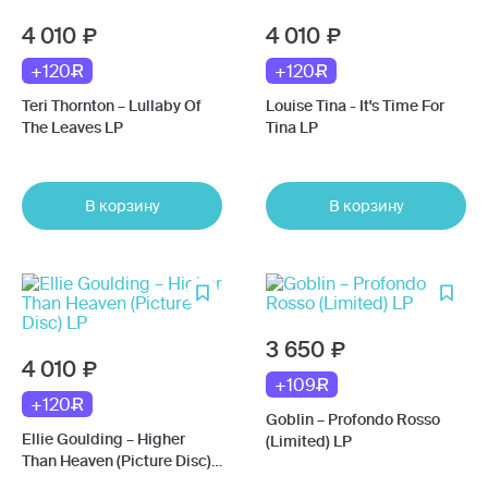
4 010
4 010
+120
+120
Teri Thornton – Lullaby Of
Louise Tina - It's Time For
The Leaves LP
Tina LP
В корзину
В корзину
3 650
4 010
+109
+120
Goblin – Profondo Rosso
Ellie Goulding – Higher
(Limited) LP
Than Heaven (Picture Disc)
LP