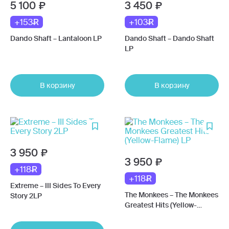
5 100
3 450
+153
+103
Dando Shaft – Lantaloon LP
Dando Shaft – Dando Shaft
LP
В корзину
В корзину
3 950
3 950
+118
+118
Extreme – III Sides To Every
The Monkees – The Monkees
Story 2LP
Greatest Hits (Yellow-
Flame) LP