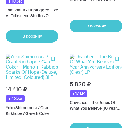
+103
Tom Waits - Unplugged Live
At Folkscene Studios' 74
(Orange Marble) LP
В корзину
В корзину
5 820
14 410
+174
+432
Chvrches – The Bones Of
Yoko Shimomura / Grant
What You Believe (10 Year
Kirkhope / Gareth Coker –
Anniversary Edition) (Clear)
Mario + Rabbids Sparks Of
LP
Hope (Deluxe, Limited,