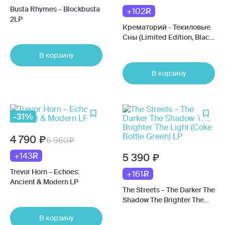
Busta Rhymes – Blockbusta
+102
2LP
Крематорий - Текиловые
Сны (Limited Edition, Black)
LP
В корзину
В корзину
-31%
4 790
6 960
+143
5 390
Trevor Horn – Echoes:
+161
Ancient & Modern LP
The Streets – The Darker The
Shadow The Brighter The
Light (Coke Bottle Green) LP
В корзину